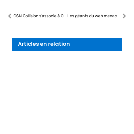
CSN Collision s’associe à ONCAP pour accélérer sa croissance
Les géants du web menacent la distribution automobile traditionnelle
Articles en relation