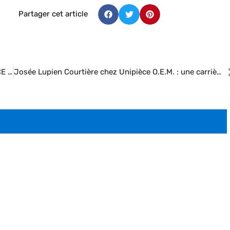
Partager cet article
Patrick, directeur du centre de recherche chez UNIPIÈCE O.E.M.
Josée Lupien Courtière chez Unipièce O.E.M. : une carrière sur la route, une vie en selle