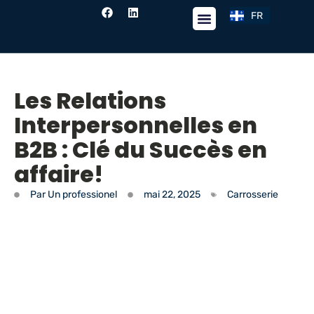
FR
EN
Fil de nouvelles
Les Relations
Interpersonnelles en
B2B : Clé du Succès en
affaire!
Par
Un professionel
mai 22, 2025
Carrosserie