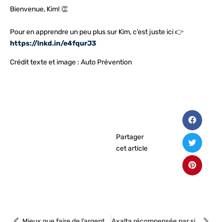
Bienvenue, Kim! 👏
Pour en apprendre un peu plus sur Kim, c’est juste ici 👉
https://lnkd.in/e4fqurJ3
Crédit texte et image : Auto Prévention
Partager
cet article
Mieux que faire de l’argent : éviter d’en perdre
Axalta récompensée par six BIG Innovation Awards du Business Intelligence Group